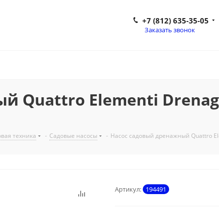
+7 (812) 635-35-05
Заказать звонок
 Quattro Elementi Drenaggi
вая техника
-
Садовые насосы
-
Насос садовый дренажный Quattro Ele
Артикул:
194491