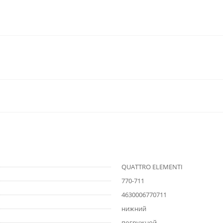
QUATTRO ELEMENTI
770-711
4630006770711
нижний
погружной