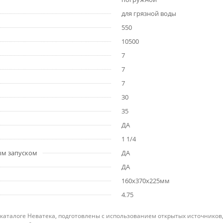
для грязной воды
550
10500
7
7
7
30
35
ДА
1 1/4
ым запуском
ДА
ДА
160x370x225мм
4.75
 каталоге Неватека, подготовлены с использованием открытых источников