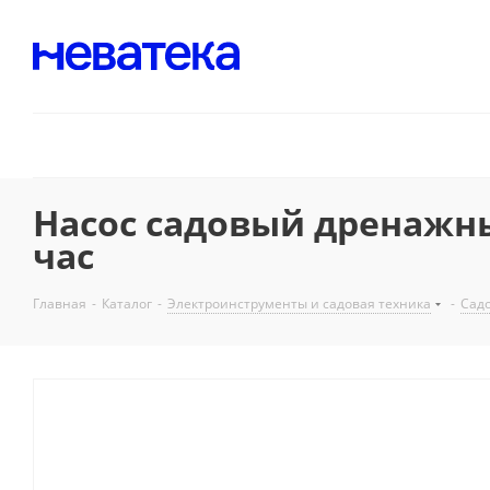
Насос садовый дренажный
час
Главная
-
Каталог
-
Электроинструменты и садовая техника
-
Садо