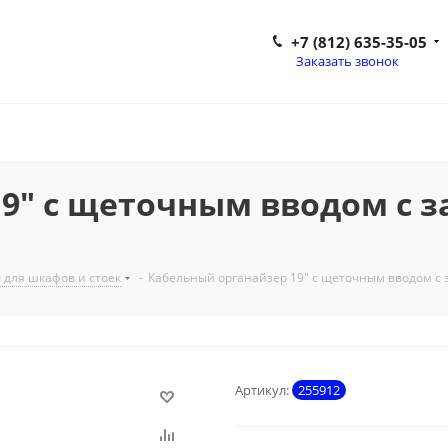
+7 (812) 635-35-05
Заказать звонок
9" c щеточным вводом с за
 для шкафов и стоек
-
Кабельный органайзер 19" c щеточным вводом с 
Артикул:
255912