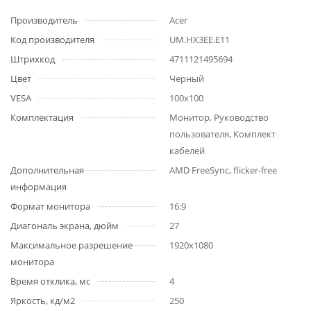
Производитель
Acer
Код производителя
UM.HX3EE.E11
Штрихкод
4711121495694
Цвет
Черный
VESA
100х100
Комплектация
Монитор, Руководство
пользователя, Комплект
кабелей
Дополнительная
AMD FreeSync, flicker-free
информация
Формат монитора
16:9
Диагональ экрана, дюйм
27
Максимальное разрешение
1920x1080
монитора
Время отклика, мс
4
Яркость, кд/м2
250