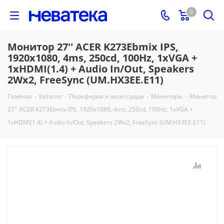
0
Монитор 27'' ACER K273Ebmix IPS,
1920x1080, 4ms, 250cd, 100Hz, 1xVGA +
1xHDMI(1.4) + Audio In/Out, Speakers
2Wx2, FreeSync (UM.HX3EE.E11)
Главная
-
Каталог
-
Периферия и аксессуары
-
Мониторы
-
Монитор
27'' ACER K273Ebmix IPS, 1920x1080, 4ms, 250cd, 100Hz, 1xVGA +
1xHDMI(1.4) + Audio In/Out, Speakers 2Wx2, FreeSync (UM.HX3EE.E11)