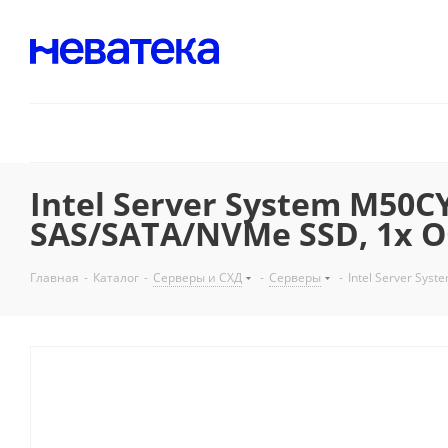
Intel Server System M50C
SAS/SATA/NVMe SSD, 1x OCP
Главная
-
Каталог
-
Серверы и СХД
-
Серверы
-
Intel Server Sys