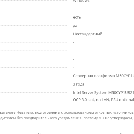
Windows
-
есть
да
Нестандартный
-
-
-
-
Серверная платформа M50CYP1UR
3 года
Intel Server System M50CYP1UR2
OCP 3.0 slot, no LAN, PSU optional
 каталоге Неватека, подготовлены с использованием открытых источников
дителем без предварительного уведомления, поэтому мы не утверждаем,