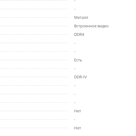
-
-
Металл
Встроенное видео
DDR4
-
-
Есть
-
DDR-IV
-
-
-
Нет
-
Нет