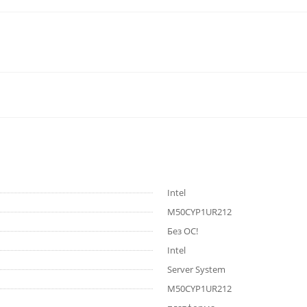
Intel
M50CYP1UR212
Без ОС!
Intel
Server System
M50CYP1UR212