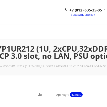
+7 (812) 635-35-05
Заказать звонок
YP1UR212 (1U, 2xCPU,32xDD
 3.0 slot, no LAN, PSU optio
tem M50CYP1UR212 (1U, 2xCPU,32xDDR4 LR/RDIMM, 12x2.5" SAS/SATA/NVMe SSD, 1x
Артикул:
423539