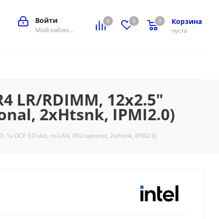
Войти
Корзина
0
0
0
0
Мой кабинет
пуста
R4 LR/RDIMM, 12x2.5"
nal, 2xHtsnk, IPMI2.0)
 OCP 3.0 slot, no LAN, PSU optional, 2xHtsnk, IPMI2.0)