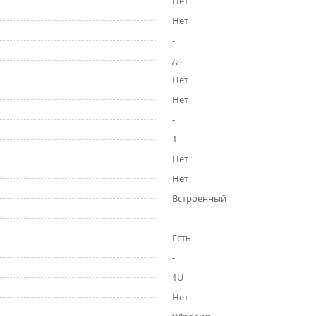
Нет
Нет
-
да
Нет
Нет
-
1
Нет
Нет
Встроенный
-
Есть
-
1U
Нет