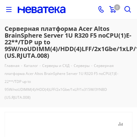
0
Серверная платформа Acer Altos
BrainSphere Server 1U R320 F5 noCPU(1)E-
22**/TDP up to
95W/noUDIMM(4)/HDD(4)LFF/2x1Gbe/1xLP
(US.RJUTA.008)
Главная
-
Каталог
-
Серверы и СХД
-
Серверы
-
Серверная
платформа Acer Altos BrainSphere Server 1U R320 F5 noCPU(1)E-
22**/TDP up to
95W/noUDIMM(4)/HDD(4)LFF/2x1Gbe/1xLP/1x315W/3YNBD
(US.RJUTA.008)