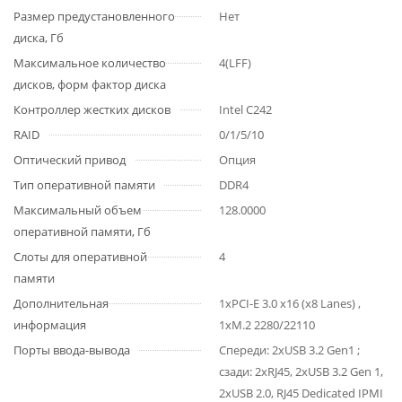
Размер предустановленного
Нет
диска, Гб
Максимальное количество
4(LFF)
дисков, форм фактор диска
Контроллер жестких дисков
Intel C242
RAID
0/1/5/10
Оптический привод
Опция
Тип оперативной памяти
DDR4
Максимальный объем
128.0000
оперативной памяти, Гб
Слоты для оперативной
4
памяти
Дополнительная
1хPCI-E 3.0 x16 (x8 Lanes) ,
информация
1хM.2 2280/22110
Порты ввода-вывода
Спереди: 2хUSB 3.2 Gen1 ;
сзади: 2хRJ45, 2xUSB 3.2 Gen 1,
2xUSB 2.0, RJ45 Dedicated IPMI