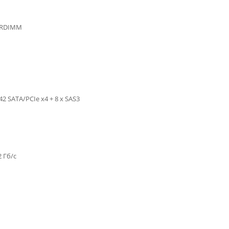
LRDIMM
42 SATA/PCIe x4 + 8 x SAS3
2 Гб/с