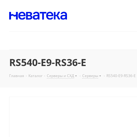
RS540-E9-RS36-E
Главная
-
Каталог
-
Серверы и СХД
-
Серверы
-
RS540-E9-RS36-E