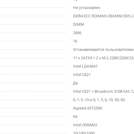
Не установлен
DDR4 ECC RDIMM/LRDIMM/3DS 
DIMM
2666
16
Устанавливается пользователем
11 x SATA3 + 2 x M.2 2280/2260/22
Intel LGA3647
Intel C621
Да
Intel C621 + Broadcom 3108 SAS 1
0, 1, 5, 10 и 0, 1, 5, 6, 10, 50, 60
Aspeed AST2500
64
Intel i350AM2
10/100/1000