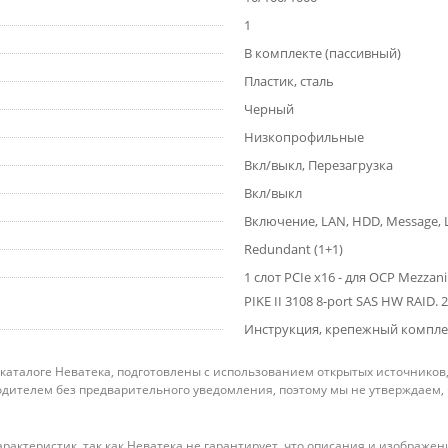
1
В комплекте (пассивный)
Пластик, сталь
Черный
Низкопрофильные
Вкл/выкл, Перезагрузка
Вкл/выкл
Включение, LAN, HDD, Message, 
Redundant (1+1)
1 слот PCIe x16 - для OCP Mezzan
PIKE II 3108 8-port SAS HW RAID
Инструкция, крепежный комплек
 каталоге Неватека, подготовлены с использованием открытых источников
дителем без предварительного уведомления, поэтому мы не утверждаем,
рактеристик, так как Неватека не гарантирует, что описания и изображ