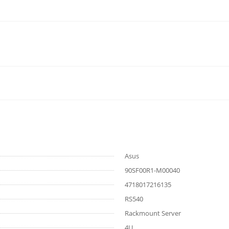
Asus
90SF00R1-M00040
4718017216135
RS540
Rackmount Server
4U