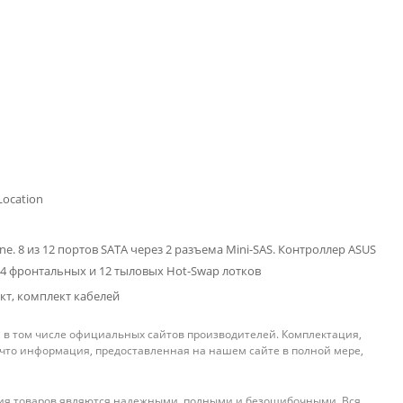
Location
ine. 8 из 12 портов SATA через 2 разъема Mini-SAS. Контроллер ASUS
. 24 фронтальных и 12 тыловых Hot-Swap лотков
т, комплект кабелей
, в том числе официальных сайтов производителей. Комплектация,
 что информация, предоставленная на нашем сайте в полной мере,
ения товаров являются надежными, полными и безошибочными. Вся