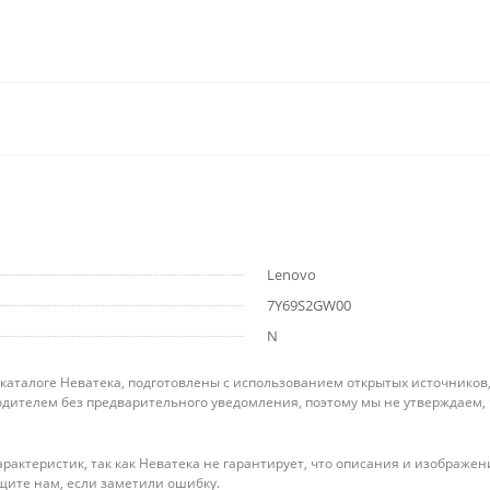
Lenovo
7Y69S2GW00
N
 каталоге Неватека, подготовлены с использованием открытых источников
дителем без предварительного уведомления, поэтому мы не утверждаем,
рактеристик, так как Неватека не гарантирует, что описания и изображ
щите нам, если заметили ошибку.