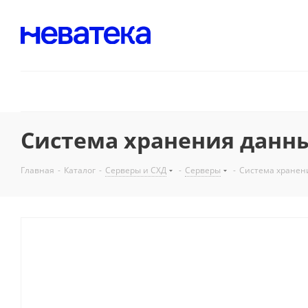
Система хранения данны
Главная
-
Каталог
-
Серверы и СХД
-
Серверы
-
Система хранен