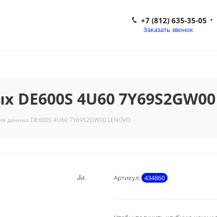
+7 (812) 635-35-05
Заказать звонок
х DE600S 4U60 7Y69S2GW0
ия данных DE600S 4U60 7Y69S2GW00 LENOVO
Артикул:
434860