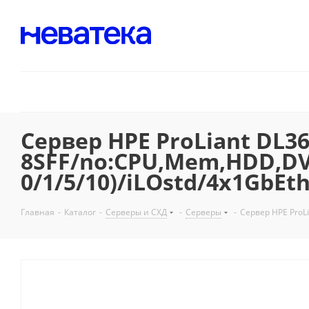
Сервер HPE ProLiant DL3
8SFF/no:CPU,Mem,HDD,DV
0/1/5/10)/iLOstd/4x1GbEt
Главная
-
Каталог
-
Серверы и СХД
-
Серверы
-
Сервер HPE ProL