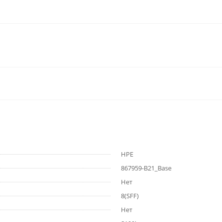
HPE
867959-B21_Base
Нет
8(SFF)
Нет