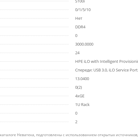
S100i
0/1/5/10
Нет
DDR4
0
3000.0000
24
HPE iLO with Intelligent Provision
Спереди: USB 3.0, iLO Service Por
13.0400
0(2)
4xGE
1U Rack
0
2
 каталоге Неватека, подготовлены с использованием открытых источников