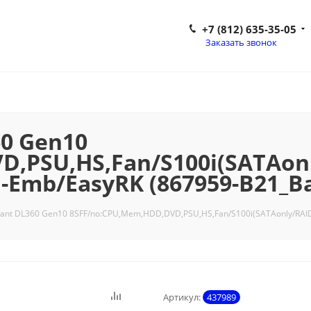
+7 (812) 635-35-05
Заказать звонок
60 Gen10
D,PSU,HS,Fan/S100i(SATAon
h-Emb/EasyRK (867959-B21_B
iant DL360 Gen10 8SFF/no:CPU,Mem,HDD,DVD,PSU,HS,Fan/S100i(SATAonly/RAID 
Артикул:
437989