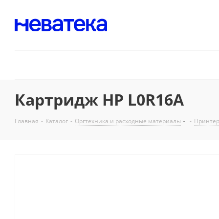
Картридж HP L0R16A
Главная
-
Каталог
-
Оргтехника и расходные материалы
-
Принтер