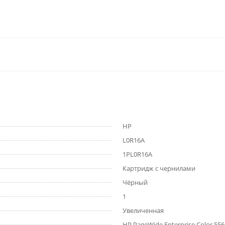
HP
L0R16A
1PL0R16A
Картридж с чернилами
Чёрный
1
Увеличенная
HP PageWide Enterprise Color 5