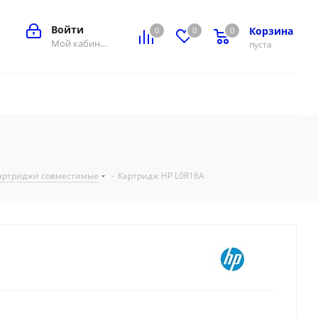
Войти
Корзина
0
0
0
0
Мой кабинет
пуста
артриджи совместимые
-
Картридж HP L0R16A