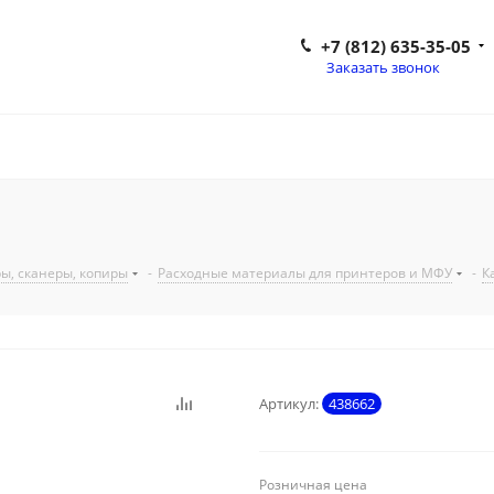
+7 (812) 635-35-05
Заказать звонок
ы, сканеры, копиры
-
Расходные материалы для принтеров и МФУ
-
К
Артикул:
438662
Розничная цена