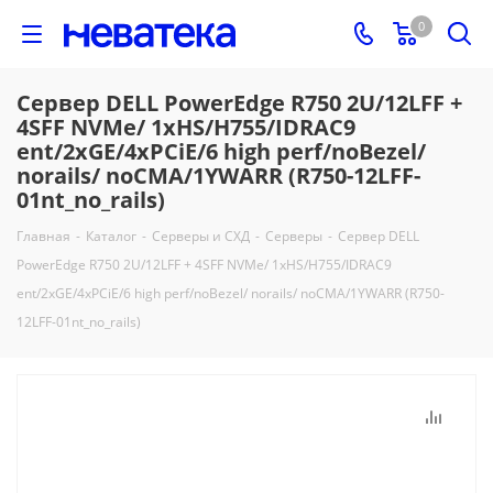
0
Сервер DELL PowerEdge R750 2U/12LFF +
4SFF NVMe/ 1xHS/H755/IDRAC9
ent/2xGE/4xPCiE/6 high perf/noBezel/
norails/ noCMA/1YWARR (R750-12LFF-
01nt_no_rails)
Главная
-
Каталог
-
Серверы и СХД
-
Серверы
-
Сервер DELL
PowerEdge R750 2U/12LFF + 4SFF NVMe/ 1xHS/H755/IDRAC9
ent/2xGE/4xPCiE/6 high perf/noBezel/ norails/ noCMA/1YWARR (R750-
12LFF-01nt_no_rails)