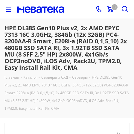
0
HPE DL385 Gen10 Plus v2, 2x AMD EPYC
7313 16C 3.0GHz, 384Gb (12x 32GB) PC4-
3200AA-R Smart, E208i-a (RAID 0,1,5,10) 2x
480GB SSD SATA RI, 3x 1.92TB SSD SATA
MU (8 SFF 2.5" HP) 2x800W, 4x1Gb/s
OCP3noDVD, iLO5 Adv, Rack2U, TPM2.0,
Easy Install Rail Kit, CMA
Главная
-
Каталог
-
Серверы и СХД
-
Серверы
-
HPE DL385 Gen10
Plus v2, 2x AMD EPYC 7313 16C 3.0GHz, 384Gb (12x 32GB) PC4-3200AA-R
Smart, E208i-a (RAID 0,1,5,10) 2x 480GB SSD SATA RI, 3x 1.92TB SSD SATA
MU (8 SFF 2.5" HP) 2x800W, 4x1Gb/s OCP3noDVD, iLO5 Adv, Rack2U,
TPM2.0, Easy Install Rail Kit, CMA