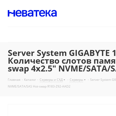
Server System GIGABYTE 
Количество слотов памяти
swap 4x2.5" NVME/SATA/S
Главная
-
Каталог
-
Серверы и СХД
-
Серверы
-
Server System GI
NVME/SATA/SAS Hot-swap R183-Z92-AAD2