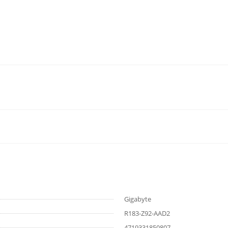
Gigabyte
R183-Z92-AAD2
4719331850807