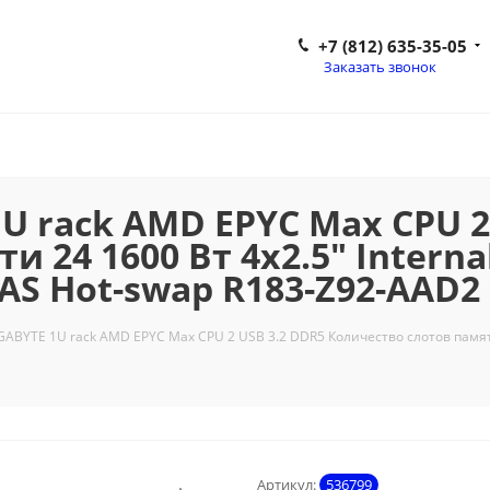
+7 (812) 635-35-05
Заказать звонок
1U rack AMD EPYC Max CPU 2
 24 1600 Вт 4x2.5" Internal
AS Hot-swap R183-Z92-AAD2
GABYTE 1U rack AMD EPYC Max CPU 2 USB 3.2 DDR5 Количество слотов памяти 
Артикул:
536799