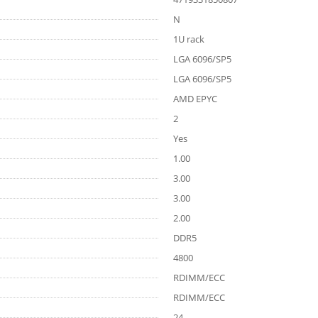
N
1U rack
LGA 6096/SP5
LGA 6096/SP5
AMD EPYC
2
Yes
1.00
3.00
3.00
2.00
DDR5
4800
RDIMM/ECC
RDIMM/ECC
24