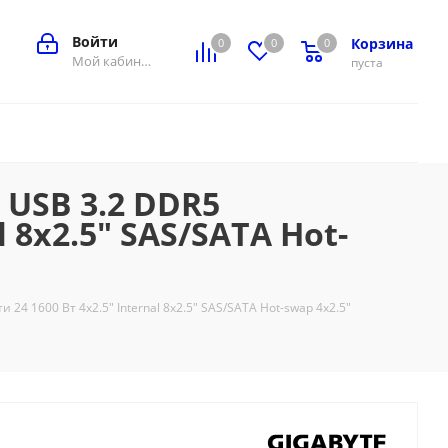
Войти
Корзина
0
0
0
0
Мой кабинет
пуста
 USB 3.2 DDR5
 8x2.5" SAS/SATA Hot-
24 1600 Вт 4x2.5" Internal 8x2.5" SAS/SATA Hot-swap 4x2.5"