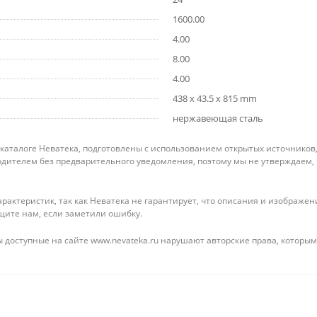
1600.00
4.00
8.00
4.00
438 x 43.5 x 815 mm
нержавеющая сталь
 каталоге Неватека, подготовлены с использованием открытых источников
дителем без предварительного уведомления, поэтому мы не утверждаем,
рактеристик, так как Неватека не гарантирует, что описания и изображ
щите нам, если заметили ошибку.
 доступные на сайте www.nevateka.ru нарушают авторские права, которым