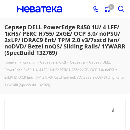
0
Сервер DELL PowerEdge R450 1U/ 4 LFF/
1xHS/ PERC H755/ 2xGE/ OCP 3.0/ noPSU/
2xLP/ IDRAC9 Ent/ TPM 2.0 v3/7xstd fan/
noDVD/ Bezel noQS/ Sliding Rails/ 1YWARR
(SpecBuild 132769)
Главная
-
Каталог
-
Серверы и СХД
-
Серверы
-
Сервер DELL
PowerEdge R450 1U/ 4 LFF/ 1xHS/ PERC H755/ 2xGE/ OCP 3.0/ noPSU/
2xLP/ IDRAC9 Ent/ TPM 2.0 v3/7xstd fan/ noDVD/ Bezel noQS/ Sliding Rails/
1YWARR (SpecBuild 132769)