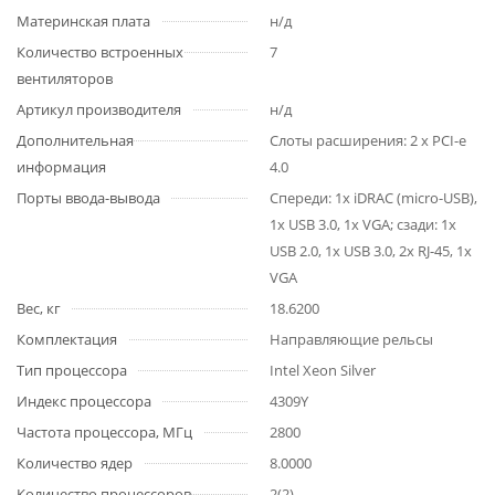
Материнская плата
н/д
Количество встроенных
7
вентиляторов
Артикул производителя
н/д
Дополнительная
Слоты расширения: 2 x PCI-e
информация
4.0
Порты ввода-вывода
Спереди: 1x iDRAC (micro-USB),
1x USB 3.0, 1x VGA; сзади: 1x
USB 2.0, 1x USB 3.0, 2x RJ-45, 1x
VGA
Вес, кг
18.6200
Комплектация
Направляющие рельсы
Тип процессора
Intel Xeon Silver
Индекс процессора
4309Y
Частота процессора, МГц
2800
Количество ядер
8.0000
Количество процессоров
2(2)