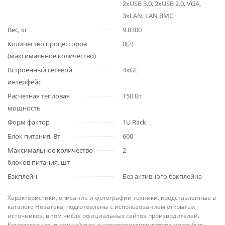
2хUSB 3.0, 2хUSB 2.0, VGA,
3хLAN, LAN BMC
Вес, кг
9.8300
Количество процессоров
0(2)
(максимальное количество)
Встроенный сетевой
4xGE
интерфейс
Расчетная тепловая
150 Вт
мощность
Форм фактор
1U Rack
Блок питания, Вт
600
Максимальное количество
2
блоков питания, шт
Бэкплейн
Без активного бэкплейна
Характеристики, описание и фотографии техники, представленные в
каталоге Неватека, подготовлены с использованием открытых
источников, в том числе официальных сайтов производителей.
Комплектация, внешний вид и характеристики товара могут быть