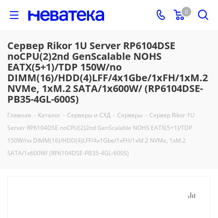
0
Сервер Rikor 1U Server RP6104DSE
noCPU(2)2nd GenScalable NOHS
EATX(5+1)/TDP 150W/no
DIMM(16)/HDD(4)LFF/4x1Gbe/1xFH/1xM.2
NVMe, 1xM.2 SATA/1x600W/ (RP6104DSE-
PB35-4GL-600S)
Главная
-
Каталог
-
Серверы и СХД
-
Серверы
-
Сервер Rikor 1U
Server RP6104DSE noCPU(2)2nd GenScalable NOHS EATX(5+1)/TDP
150W/no DIMM(16)/HDD(4)LFF/4x1Gbe/1xFH/1xM.2 NVMe, 1xM.2
SATA/1x600W/ (RP6104DSE-PB35-4GL-600S)