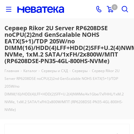
0
Сервер Rikor 2U Server RP6208DSE
noCPU(2)2nd GenScalable NOHS
EATX(5+1)/TDP 205W/no
DIMM(16)/HDD(4)LFF+HDD(2)SFF+U.2(4)NW
NVMe, 1xM.2 SATA/1xFH/2x800W/МПТ
(RP6208DSE-PN35-4GL-800HS-NVMe)
Главная
-
Каталог
-
Серверы и СХД
-
Серверы
-
Сервер Rikor 2U
Server RP6208DSE noCPU(2)2nd GenScalable NOHS EATX(5+1)/TDP
205W/no
DIMM(16)/HDD(4)LFF+HDD(2)SFF+U.2(4)NWMe/4x1Gbe/7xFHHL/1xM.2
NVMe, 1xM.2 SATA/1xFH/2x800W/МПТ (RP6208DSE-PN35-4GL-800HS-
NVMe)