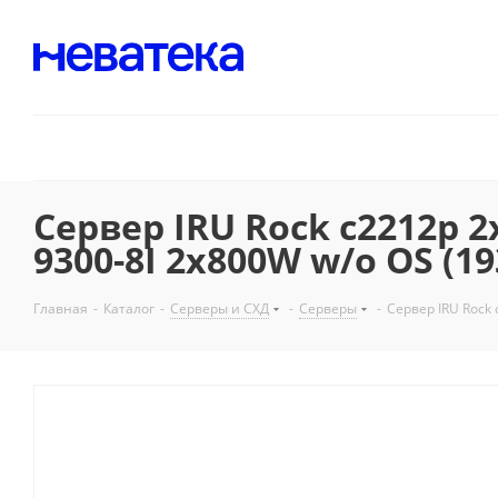
Сервер IRU Rock c2212p 2
9300-8I 2x800W w/o OS (19
Главная
-
Каталог
-
Серверы и СХД
-
Серверы
-
Сервер IRU Rock