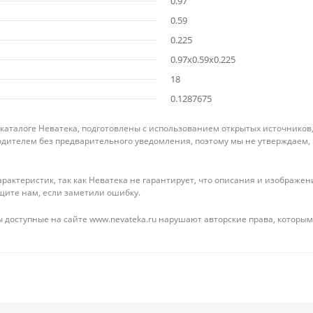
0.97
0.59
0.225
0.97x0.59x0.225
18
0.1287675
 каталоге Неватека, подготовлены с использованием открытых источников
дителем без предварительного уведомления, поэтому мы не утверждаем,
рактеристик, так как Неватека не гарантирует, что описания и изображ
щите нам, если заметили ошибку.
 доступные на сайте www.nevateka.ru нарушают авторские права, которым