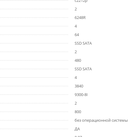
c2212p
2
6248R
4
64
SSD SATA
2
480
SSD SATA
4
3840
9300-8I
2
800
без операционной системы
ДА