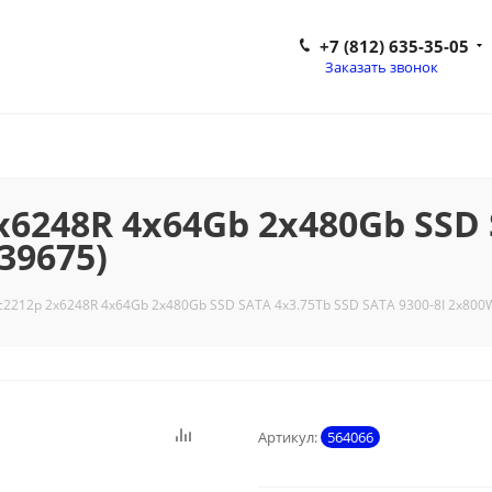
+7 (812) 635-35-05
Заказать звонок
x6248R 4x64Gb 2x480Gb SSD
39675)
 c2212p 2x6248R 4x64Gb 2x480Gb SSD SATA 4x3.75Tb SSD SATA 9300-8I 2x800W
Артикул:
564066