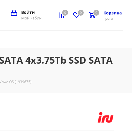
Войти
Корзина
0
0
0
0
Мой кабинет
пуста
 SATA 4x3.75Tb SSD SATA
 w/o OS (1939675)