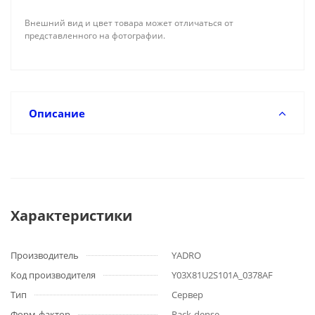
Внешний вид и цвет товара может отличаться от
представленного на фотографии.
Описание
Характеристики
Производитель
YADRO
Код производителя
Y03X81U2S101A_0378AF
Тип
Сервер
Форм-фактор
Rack-dense