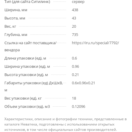
Тип (для сайта Ситилинк)
сервер
Ширина, мм
438
Высота, мм
43
Вес, кг
20
Глубина, мм
735
Ссылка на сайт поставщика/
https://iru.ru/special/7792/
вендора
Длина упаковки (ед), м
0.6
Ширина упаковки (ед), м
0.96
Высота упаковки (ед), м
0.21
Габариты упаковки (ед) ДхШхВ,
0.6x0.96x0.21
м
Вес упаковки (ед), кг
18
Объем упаковки (ед), м3
0.12096
Характеристики, описание и фотографии техники, представленные в
каталоге Неватека, подготовлены с использованием открытых
источников, в том числе официальных сайтов производителей.