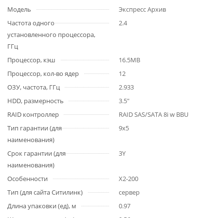
Модель
Экспресс Архив
Частота одного
2.4
установленного процессора,
ГГц
Процессор, кэш
16.5MB
Процессор, кол-во ядер
12
ОЗУ, частота, ГГц
2.933
HDD, размерность
3.5"
RAID контроллер
RAID SAS/SATA 8i w BBU
Тип гарантии (для
9x5
наименования)
Срок гарантии (для
3Y
наименования)
Особенности
X2-200
Тип (для сайта Ситилинк)
сервер
Длина упаковки (ед), м
0.97