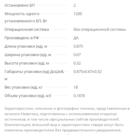
Установлено БП
2
Мощность одного
1200
установленного БП, Вт
Операционная система
без операционной системы
Произведено в РФ
ДА
Длина упаковки (ед), м
0.875
Ширина упаковки (ед), м
0.67
Высота упаковки (ед), м
0.32
Габариты упаковки (ед) ДхШхВ,
0.875x0.67x0.32
м
Вес упаковки (ед), кг
18
Объем упаковки (ед), м3
0.1876
Характеристики, описание и фотографии техники, представленные в
каталоге Неватека, подготовлены с использованием открытых
источников, в том числе официальных сайтов производителей.
Комплектация, внешний вид и характеристики товара могут быть
изменены производителем без предварительного уведомления,