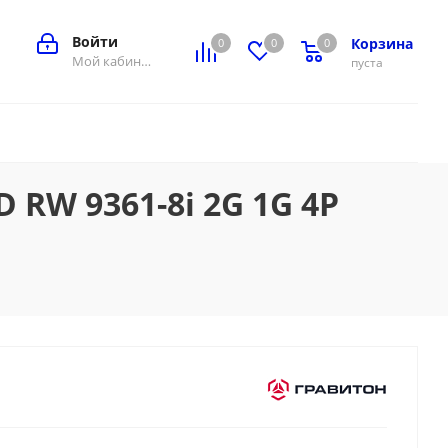
Войти
Корзина
0
0
0
0
Мой кабинет
пуста
 RW 9361-8i 2G 1G 4P