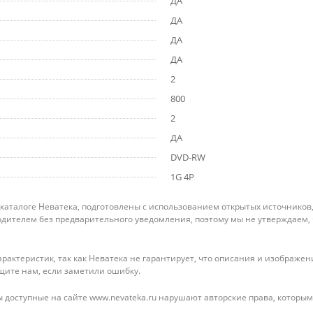
ДА
ДА
ДА
ДА
2
800
2
ДА
DVD-RW
1G 4P
 каталоге Неватека, подготовлены с использованием открытых источников
дителем без предварительного уведомления, поэтому мы не утверждаем,
рактеристик, так как Неватека не гарантирует, что описания и изображ
щите нам, если заметили ошибку.
 доступные на сайте www.nevateka.ru нарушают авторские права, которым