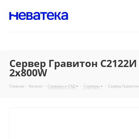
Сервер Гравитон С2122И 
2x800W
Главная
-
Каталог
-
Серверы и СХД
-
Серверы
-
Сервер Гравитон