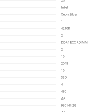
2U
Intel
Xeon Silver
1
4210R
2
DDR4 ECC RDIMM
2
16
2048
16
SSD
4
480
ДА
9361-8i 2G