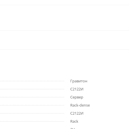
Гравитон
С2122И
Сервер
Rack-dense
С2122И
Rack