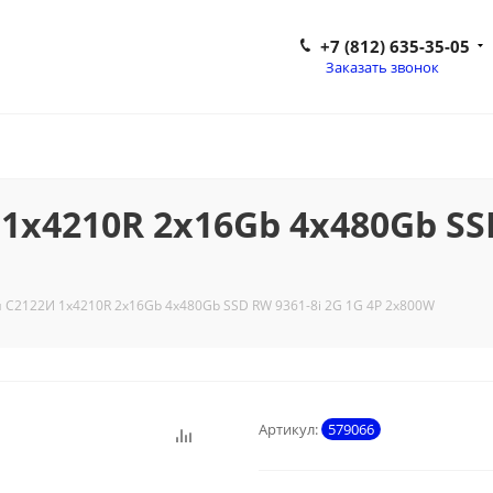
+7 (812) 635-35-05
Заказать звонок
1x4210R 2x16Gb 4x480Gb SSD
 С2122И 1x4210R 2x16Gb 4x480Gb SSD RW 9361-8i 2G 1G 4P 2x800W
Артикул:
579066