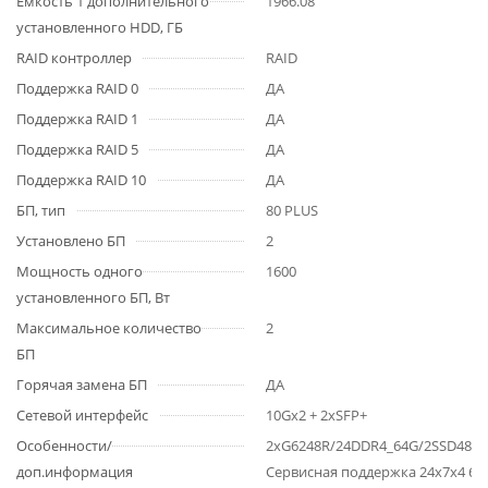
Емкость 1 дополнительного
1966.08
установленного HDD, ГБ
RAID контроллер
RAID
Поддержка RAID 0
ДА
Поддержка RAID 1
ДА
Поддержка RAID 5
ДА
Поддержка RAID 10
ДА
БП, тип
80 PLUS
Установлено БП
2
Мощность одного
1600
установленного БП, Вт
Максимальное количество
2
БП
Горячая замена БП
ДА
Сетевой интерфейс
10Gх2 + 2xSFP+
Особенности/
2xG6248R/24DDR4_64G/2SSD480_
доп.информация
Сервисная поддержка 24х7х4 60 м