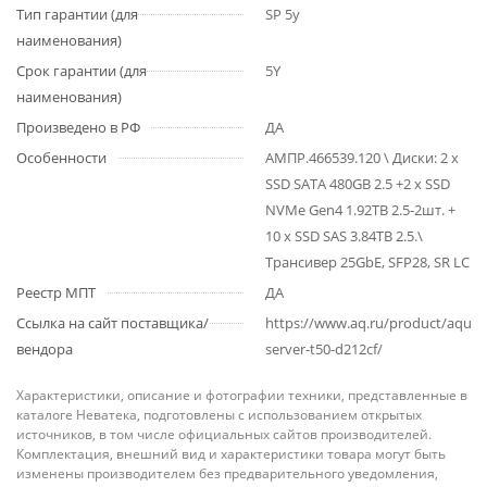
Тип гарантии (для
SP 5y
наименования)
Срок гарантии (для
5Y
наименования)
Произведено в РФ
ДА
Особенности
АМПР.466539.120 \ Диски: 2 х
SSD SATA 480GB 2.5 +2 х SSD
NVMe Gen4 1.92TB 2.5-2шт. +
10 х SSD SAS 3.84TB 2.5.\
Трансивер 25GbE, SFP28, SR LC
Реестр МПТ
ДА
Ссылка на сайт поставщика/
https://www.aq.ru/product/aquari
вендора
server-t50-d212cf/
Характеристики, описание и фотографии техники, представленные в
каталоге Неватека, подготовлены с использованием открытых
источников, в том числе официальных сайтов производителей.
Комплектация, внешний вид и характеристики товара могут быть
изменены производителем без предварительного уведомления,