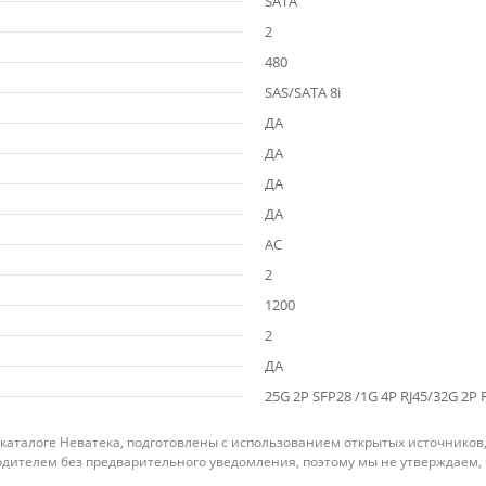
SATA
2
480
SAS/SATA 8i
ДА
ДА
ДА
ДА
AC
2
1200
2
ДА
25G 2P SFP28 /1G 4P RJ45/32G 2P 
 каталоге Неватека, подготовлены с использованием открытых источников
дителем без предварительного уведомления, поэтому мы не утверждаем,