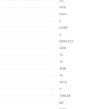
2U
Intel
Xeon
2
6336Y
2
DDR4 ECC
3200
16
16
4096
16
SATA
5
1966.08
ДА