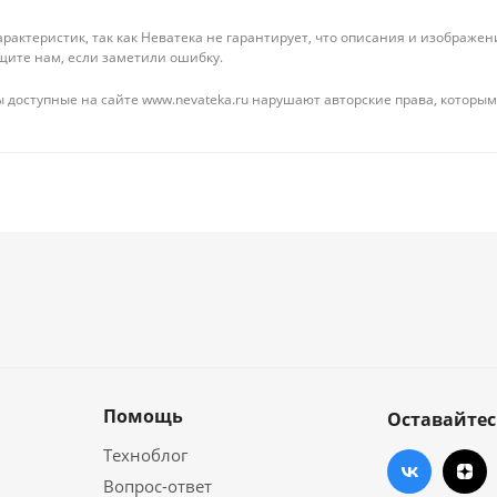
рактеристик, так как Неватека не гарантирует, что описания и изображ
щите нам, если заметили ошибку.
 доступные на сайте www.nevateka.ru нарушают авторские права, которым
Помощь
Оставайтес
Техноблог
Вопрос-ответ