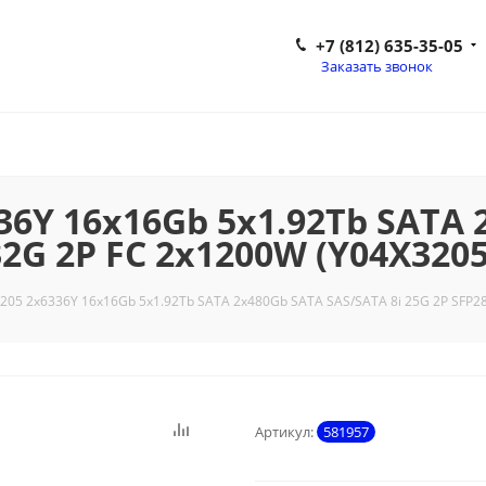
+7 (812) 635-35-05
Заказать звонок
36Y 16x16Gb 5x1.92Tb SATA 
/32G 2P FC 2x1200W (Y04X320
-205 2x6336Y 16x16Gb 5x1.92Tb SATA 2x480Gb SATA SAS/SATA 8i 25G 2P SFP2
Артикул:
581957