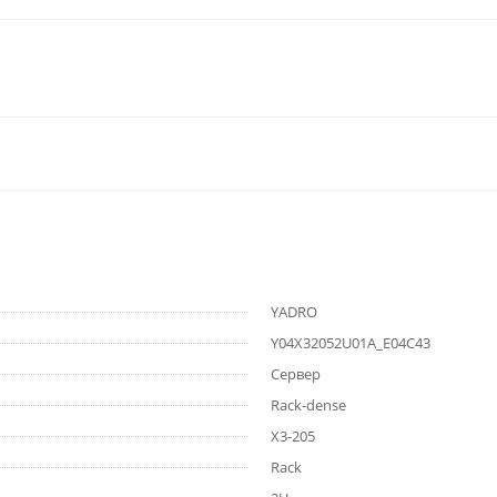
YADRO
Y04X32052U01A_E04C43
Сервер
Rack-dense
X3-205
Rack