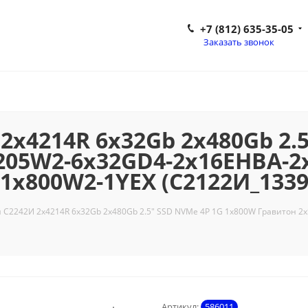
+7 (812) 635-35-05
Заказать звонок
2x4214R 6x32Gb 2x480Gb 2.
205W2-6x32GD4-2x16EHBA-
1x800W2-1YEX (C2122И_1339
н C2242И 2x4214R 6x32Gb 2x480Gb 2.5" SSD NVMe 4P 1G 1x800W Гравитон
Артикул:
586011