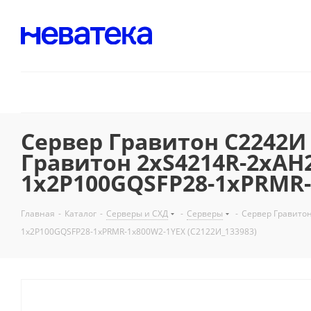
Сервер Гравитон C2242И 
Гравитон 2xS4214R-2xAH
1x2P100GQSFP28-1xPRMR-
Главная
-
Каталог
-
Серверы и СХД
-
Серверы
-
Сервер Гравито
1x2P100GQSFP28-1xPRMR-1x800W2-1YEX (C2122И_133983)