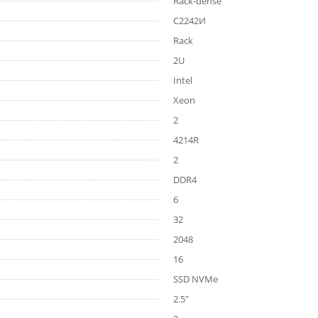
Rack-dense
C2242И
Rack
2U
Intel
Xeon
2
4214R
2
DDR4
6
32
2048
16
SSD NVMe
2.5"