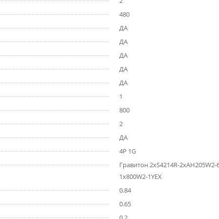
2
480
ДА
ДА
ДА
ДА
ДА
1
800
2
ДА
4P 1G
Гравитон 2xS4214R-2xAH205W2
1x800W2-1YEX
0.84
0.65
0.2