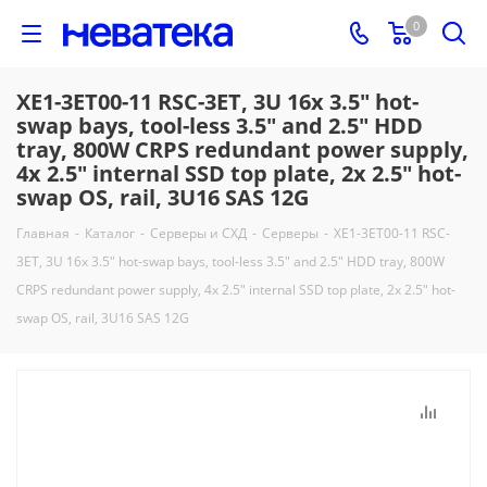
0
XE1-3ET00-11 RSC-3ET, 3U 16x 3.5" hot-
swap bays, tool-less 3.5" and 2.5" HDD
tray, 800W CRPS redundant power supply,
4x 2.5" internal SSD top plate, 2x 2.5" hot-
swap OS, rail, 3U16 SAS 12G
Главная
-
Каталог
-
Серверы и СХД
-
Серверы
-
XE1-3ET00-11 RSC-
3ET, 3U 16x 3.5" hot-swap bays, tool-less 3.5" and 2.5" HDD tray, 800W
CRPS redundant power supply, 4x 2.5" internal SSD top plate, 2x 2.5" hot-
swap OS, rail, 3U16 SAS 12G