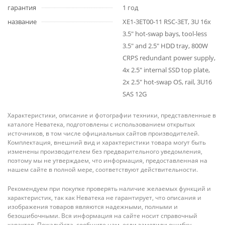
гарантия
1 год
название
XE1-3ET00-11 RSC-3ET, 3U 16x
3.5" hot-swap bays, tool-less
3.5" and 2.5" HDD tray, 800W
CRPS redundant power supply,
4x 2.5" internal SSD top plate,
2x 2.5" hot-swap OS, rail, 3U16
SAS 12G
Характеристики, описание и фотографии техники, представленные в
каталоге Неватека, подготовлены с использованием открытых
источников, в том числе официальных сайтов производителей.
Комплектация, внешний вид и характеристики товара могут быть
изменены производителем без предварительного уведомления,
поэтому мы не утверждаем, что информация, предоставленная на
нашем сайте в полной мере, соответствуют действительности.
Рекомендуем при покупке проверять наличие желаемых функций и
характеристик, так как Неватека не гарантирует, что описания и
изображения товаров являются надежными, полными и
безошибочными. Вся информация на сайте носит справочный
характер. Пожалуйста, сообщите нам, если заметили ошибку.