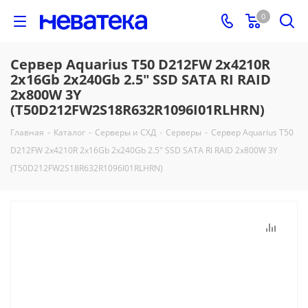
0
Сервер Aquarius T50 D212FW 2x4210R
2x16Gb 2x240Gb 2.5" SSD SATA RI RAID
2x800W 3Y
(T50D212FW2S18R632R1096I01RLHRN)
Главная
-
Каталог
-
Серверы и СХД
-
Серверы
-
Сервер Aquarius T50
D212FW 2x4210R 2x16Gb 2x240Gb 2.5" SSD SATA RI RAID 2x800W 3Y
(T50D212FW2S18R632R1096I01RLHRN)