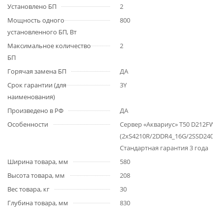
Установлено БП
2
Мощность одного
800
установленного БП, Вт
Максимальное количество
2
БП
Горячая замена БП
ДА
Срок гарантии (для
3Y
наименования)
Произведено в РФ
ДА
Особенности
Сервер «Аквариус» T50 D212FW (
(2xS4210R/2DDR4_16G/2SSD240_
Стандартная гарантия 3 года
Ширина товара, мм
580
Высота товара, мм
208
Вес товара, кг
30
Глубина товара, мм
830