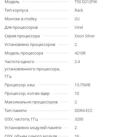
Модель
T50 D212FW
Тип корпуса
Rack
Монтаж в стойку
2U
Для процессоров
Intel
Серия процессора
Xeon Silver
Установлено процессоров
2
Модель процессора
4210R
Частота одного
2.4
установленного процессора,
ГГц
Процессор, кэш
13.75MB
Процессор, кол-во ядер
10
Максимально процессоров
2
Тип памяти
DDR4 ECC
ОЗУ, частота, ГГц
3200
Установлено модулей памяти
2
ОЗУ, объем одного модуля,
16