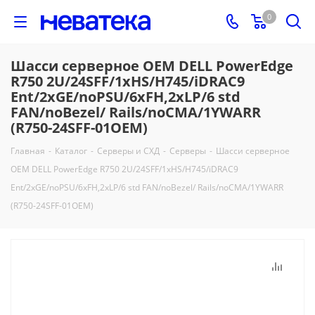
0
Шасси серверное OEM DELL PowerEdge
R750 2U/24SFF/1xHS/H745/iDRAC9
Ent/2xGE/noPSU/6xFH,2xLP/6 std
FAN/noBezel/ Rails/noCMA/1YWARR
(R750-24SFF-01OEM)
Главная
-
Каталог
-
Серверы и СХД
-
Серверы
-
Шасси серверное
OEM DELL PowerEdge R750 2U/24SFF/1xHS/H745/iDRAC9
Ent/2xGE/noPSU/6xFH,2xLP/6 std FAN/noBezel/ Rails/noCMA/1YWARR
(R750-24SFF-01OEM)