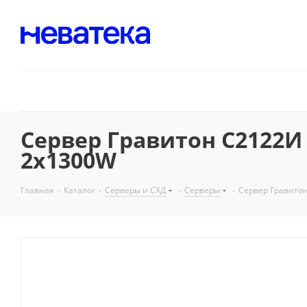
Сервер Гравитон C2122И 2
2x1300W
Главная
-
Каталог
-
Серверы и СХД
-
Серверы
-
Сервер Гравитон