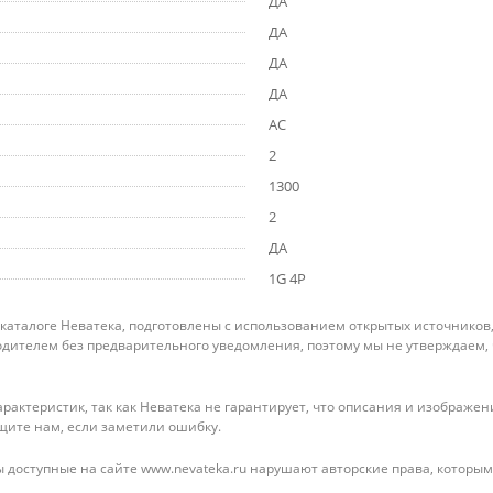
ДА
ДА
ДА
ДА
AC
2
1300
2
ДА
1G 4P
 каталоге Неватека, подготовлены с использованием открытых источников
дителем без предварительного уведомления, поэтому мы не утверждаем,
рактеристик, так как Неватека не гарантирует, что описания и изображ
щите нам, если заметили ошибку.
 доступные на сайте www.nevateka.ru нарушают авторские права, которым