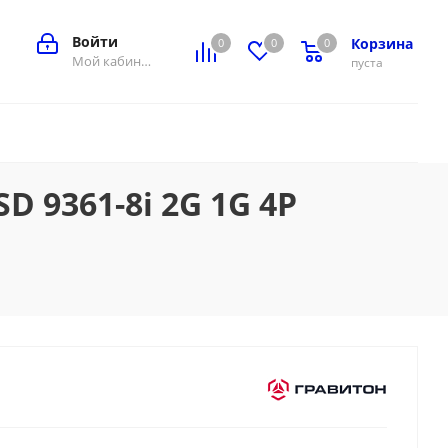
Войти
Корзина
0
0
0
0
Мой кабинет
пуста
D 9361-8i 2G 1G 4P