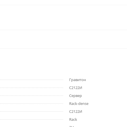
Гравитон
C2122И
Сервер
Rack-dense
C2122И
Rack