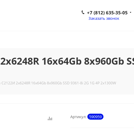
+7 (812) 635-35-05
Заказать звонок
x6248R 16x64Gb 8x960Gb SS
 C2122И 2x6248R 16x64Gb 8x960Gb SSD 9361-8i 2G 1G 4P 2x1300W
Артикул:
590959