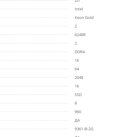
2U
Intel
Xeon Gold
2
6248R
2
DDR4
16
64
2048
16
SSD
8
960
ДА
9361-8i 2G