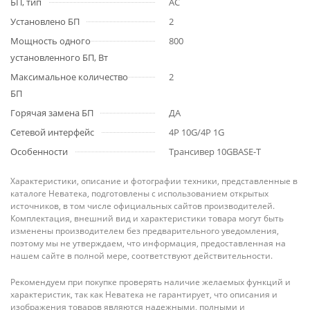
БП, тип
AC
Установлено БП
2
Мощность одного
800
установленного БП, Вт
Максимальное количество
2
БП
Горячая замена БП
ДА
Сетевой интерфейс
4P 10G/4P 1G
Особенности
Трансивер 10GBASE-T
Характеристики, описание и фотографии техники, представленные в
каталоге Неватека, подготовлены с использованием открытых
источников, в том числе официальных сайтов производителей.
Комплектация, внешний вид и характеристики товара могут быть
изменены производителем без предварительного уведомления,
поэтому мы не утверждаем, что информация, предоставленная на
нашем сайте в полной мере, соответствуют действительности.
Рекомендуем при покупке проверять наличие желаемых функций и
характеристик, так как Неватека не гарантирует, что описания и
изображения товаров являются надежными, полными и