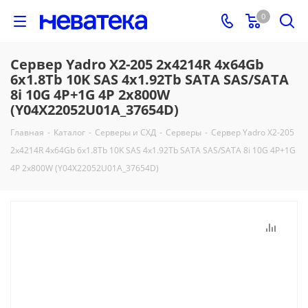
0
Сервер Yadro X2-205 2x4214R 4x64Gb
6x1.8Tb 10K SAS 4x1.92Tb SATA SAS/SATA
8i 10G 4P+1G 4P 2x800W
(Y04X22052U01A_37654D)
Главная
-
Каталог
-
Серверы и СХД
-
Серверы
-
Сервер Yadro X2-205
2x4214R 4x64Gb 6x1.8Tb 10K SAS 4x1.92Tb SATA SAS/SATA 8i 10G 4P+1G
4P 2x800W (Y04X22052U01A_37654D)