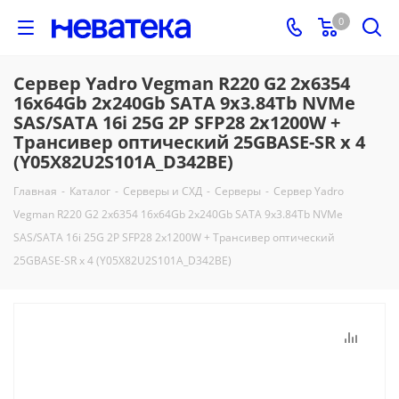
0
Сервер Yadro Vegman R220 G2 2x6354
16x64Gb 2x240Gb SATA 9x3.84Tb NVMe
SAS/SATA 16i 25G 2P SFP28 2x1200W +
Трансивер оптический 25GBASE-SR x 4
(Y05X82U2S101A_D342BE)
Главная
-
Каталог
-
Серверы и СХД
-
Серверы
-
Сервер Yadro
Vegman R220 G2 2x6354 16x64Gb 2x240Gb SATA 9x3.84Tb NVMe
SAS/SATA 16i 25G 2P SFP28 2x1200W + Трансивер оптический
25GBASE-SR x 4 (Y05X82U2S101A_D342BE)