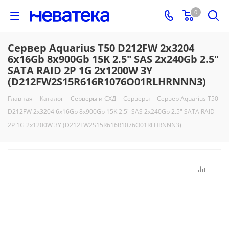
0
Сервер Aquarius T50 D212FW 2x3204
6x16Gb 8x900Gb 15K 2.5" SAS 2x240Gb 2.5"
SATA RAID 2P 1G 2x1200W 3Y
(D212FW2S15R616R1076O01RLHRNNN3)
Главная
-
Каталог
-
Серверы и СХД
-
Серверы
-
Сервер Aquarius T50
D212FW 2x3204 6x16Gb 8x900Gb 15K 2.5" SAS 2x240Gb 2.5" SATA RAID
2P 1G 2x1200W 3Y (D212FW2S15R616R1076O01RLHRNNN3)