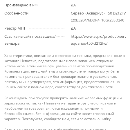
Произведено в РФ
ДА
Особенности
Сервер «Аквариус» T50 D212FW (
(2xB3204/6DDR4_16G/2SSD240_R
Реестр МПТ
ДА
Ссылка на сайт поставщика/
https://www.aq.ru/product/server
вендора
aquarius-t50-d212fw/
Характеристики, описание и фотографии техники, представленные в
каталоге Неватека, подготовлены с использованием открытых
источников, в том числе официальных сайтов производителей.
Комплектация, внешний вид и характеристики товара могут быть
изменены производителем без предварительного уведомления,
поэтому мы не утверждаем, что информация, предоставленная на
нашем сайте в полной мере, соответствуют действительности.
Рекомендуем при покупке проверять наличие желаемых функций и
характеристик, так как Неватека не гарантирует, что описания и
изображения товаров являются надежными, полными и
безошибочными. Вся информация на сайте носит справочный
характер. Пожалуйста, сообщите нам, если заметили ошибку.
Если вы считаете, что какое-либо изображение или другие