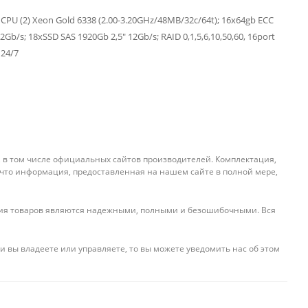
 CPU (2) Xeon Gold 6338 (2.00-3.20GHz/48MB/32c/64t); 16x64gb ECC
Gb/s; 18xSSD SAS 1920Gb 2,5" 12Gb/s; RAID 0,1,5,6,10,50,60, 16port
 24/7
, в том числе официальных сайтов производителей. Комплектация,
 что информация, предоставленная на нашем сайте в полной мере,
ения товаров являются надежными, полными и безошибочными. Вся
и вы владеете или управляете, то вы можете уведомить нас об этом