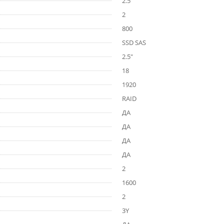
2.5"
2
800
SSD SAS
2.5"
18
1920
RAID
ДА
ДА
ДА
ДА
2
1600
2
3Y