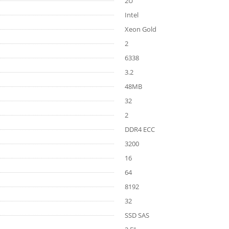
2U
Intel
Xeon Gold
2
6338
3.2
48MB
32
2
DDR4 ECC
3200
16
64
8192
32
SSD SAS