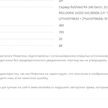
ДА
Сервер ReShiled RX-240 Gen3 ; 2U
REG DDR4; 2xSSD SAS 800Gb 2,5" 12
(2*intSFF8643 + 2*extSFF8644); 3Y
485
765
20
88
 каталоге Неватека, подготовлены с использованием открытых источников
дителем без предварительного уведомления, поэтому мы не утверждаем,
рактеристик, так как Неватека не гарантирует, что описания и изображ
щите нам, если заметили ошибку.
 доступные на сайте www.nevateka.ru нарушают авторские права, которым