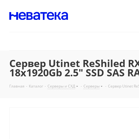
Сервер Utinet ReShiled R
18x1920Gb 2.5" SSD SAS R
Главная
-
Каталог
-
Серверы и СХД
-
Серверы
-
Сервер Utinet Re