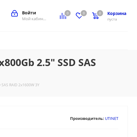
Войти
Корзина
0
0
0
0
Мой кабинет
пуста
x800Gb 2.5" SSD SAS
D SAS RAID 2x1600W 3Y
Производитель:
UTINET