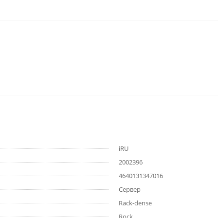
iRU
2002396
4640131347016
Сервер
Rack-dense
Rock