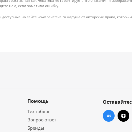
рактеристик, так как Неватека не гарантирует, что описания и изображ
щите нам, если заметили ошибку.
 доступные на сайте www.nevateka.ru нарушают авторские права, которым
Помощь
Оставайтес
Техноблог
Вопрос-ответ
Бренды