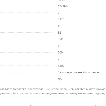
s2216p
2
4214
4
32
SSD
1
500
2
1200
без операционной системы
ДА
 каталоге Неватека, подготовлены с использованием открытых источников
дителем без предварительного уведомления, поэтому мы не утверждаем,