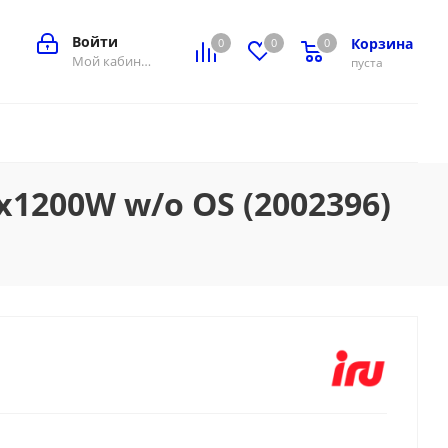
Войти
Корзина
0
0
0
0
Мой кабинет
пуста
x1200W w/o OS (2002396)