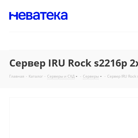
Сервер IRU Rock s2216p 2
Главная
-
Каталог
-
Серверы и СХД
-
Серверы
-
Сервер IRU Rock