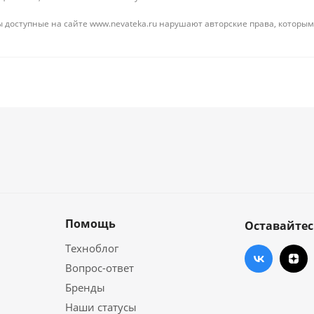
 доступные на сайте www.nevateka.ru нарушают авторские права, которым
Помощь
Оставайтес
Техноблог
Вопрос-ответ
Бренды
Наши статусы