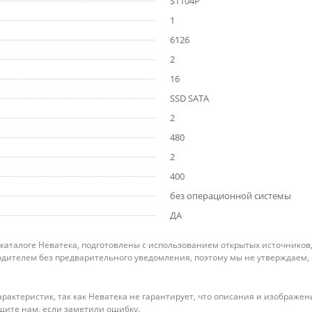
S1104P
1
6126
2
16
SSD SATA
2
480
2
400
без операционной системы
ДА
 каталоге Неватека, подготовлены с использованием открытых источников
дителем без предварительного уведомления, поэтому мы не утверждаем,
рактеристик, так как Неватека не гарантирует, что описания и изображ
щите нам, если заметили ошибку.