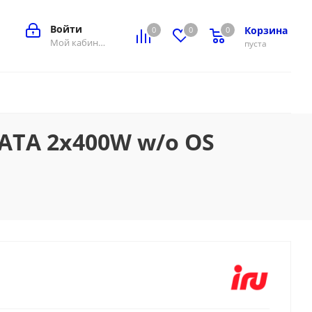
Войти
Корзина
0
0
0
0
Мой кабинет
пуста
SATA 2x400W w/o OS