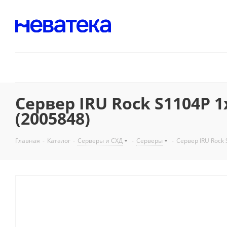
Сервер IRU Rock S1104P 
(2005848)
Главная
-
Каталог
-
Серверы и СХД
-
Серверы
-
Сервер IRU Rock