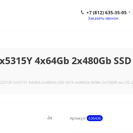
+7 (812) 635-35-05
Заказать звонок
2x5315Y 4x64Gb 2x480Gb SS
 G2212P 2x5315Y 4x64Gb 2x480Gb SSD SATA 4x960Gb NVMe 2x1300W w/o OS (
Артикул:
636436