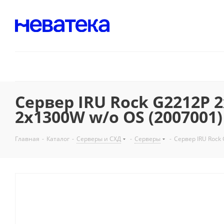
Сервер IRU Rock G2212P 
2x1300W w/o OS (2007001)
Главная
-
Каталог
-
Серверы и СХД
-
Серверы
-
Сервер IRU Rock