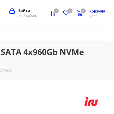
Войти
Корзина
0
0
0
0
Мой кабинет
пуста
D SATA 4x960Gb NVMe
2007001)