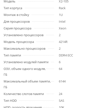
Модель
X2-105
Тип корпуса
Rack
Монтаж в стойку
1U
Для процессоров
Intel
Серия процессора
Xeon
Установлено процессоров
2
Модель процессора
4214R
Максимально процессоров
2
Тип памяти
DDR4 ECC
Установлено модулей памяти
6
ОЗУ, объем одного модуля,
64
ГБ
Максимальный объем памяти,
6144
ГБ
Количество слотов памяти
24
Тип HDD
SAS
HDD, cкорость вращения
10K