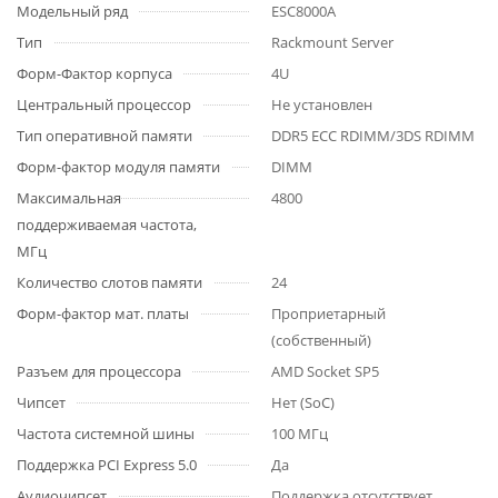
Модельный ряд
ESC8000A
Тип
Rackmount Server
Форм-Фактор корпуса
4U
Центральный процессор
Не установлен
Тип оперативной памяти
DDR5 ECC RDIMM/3DS RDIMM
Форм-фактор модуля памяти
DIMM
Максимальная
4800
поддерживаемая частота,
МГц
Количество слотов памяти
24
Форм-фактор мат. платы
Проприетарный
(собственный)
Разъем для процессора
AMD Socket SP5
Чипсет
Нет (SoC)
Частота системной шины
100 МГц
Поддержка PCI Express 5.0
Да
Аудиочипсет
Поддержка отсутствует