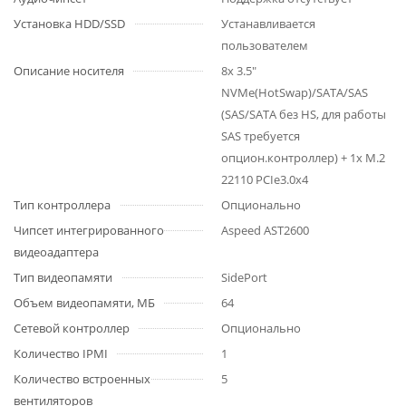
Установка HDD/SSD
Устанавливается
пользователем
Описание носителя
8x 3.5"
NVMe(HotSwap)/SATA/SAS
(SAS/SATA без HS, для работы
SAS требуется
опцион.контроллер) + 1x M.2
22110 PCIe3.0x4
Тип контроллера
Опционально
Чипсет интегрированного
Aspeed AST2600
видеоадаптера
Тип видеопамяти
SidePort
Объем видеопамяти, МБ
64
Сетевой контроллер
Опционально
Количество IPMI
1
Количество встроенных
5
вентиляторов