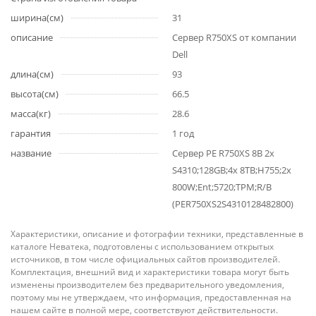
ширина(см)
31
описание
Сервер R750XS от компании
Dell
длина(см)
93
высота(см)
66.5
масса(кг)
28.6
гарантия
1 год
название
Сервер PE R750XS 8B 2х
S4310;128GB;4х 8TB;H755;2х
800W;Ent;5720;TPM;R/B
(PER750XS2S4310128482800)
Характеристики, описание и фотографии техники, представленные в
каталоге Неватека, подготовлены с использованием открытых
источников, в том числе официальных сайтов производителей.
Комплектация, внешний вид и характеристики товара могут быть
изменены производителем без предварительного уведомления,
поэтому мы не утверждаем, что информация, предоставленная на
нашем сайте в полной мере, соответствуют действительности.