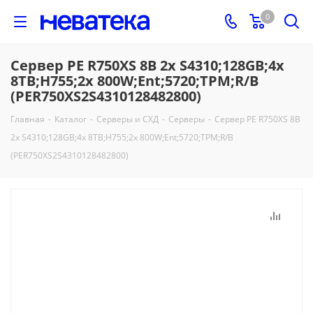
0
Сервер PE R750XS 8B 2х S4310;128GB;4х
8TB;H755;2х 800W;Ent;5720;TPM;R/B
(PER750XS2S4310128482800)
Главная
-
Каталог
-
Серверы и СХД
-
Серверы
-
Сервер PE R750XS 8B
2х S4310;128GB;4х 8TB;H755;2х 800W;Ent;5720;TPM;R/B
(PER750XS2S4310128482800)