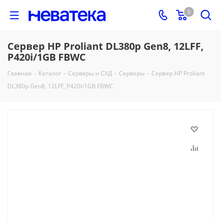
0
Сервер HP Proliant DL380p Gen8, 12LFF,
P420i/1GB FBWC
Главная
-
Каталог
-
Серверы и СХД
-
Серверы
-
Сервер HP Proliant
DL380p Gen8, 12LFF, P420i/1GB FBWC