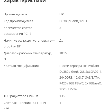
Характеристики
Производитель
HP
Код производителя
DL380pGen8_12LFF
Количество слотов
3
расширения PCI-E
Наличие рельс для установки в
Да
стройку 19"
Диапазон рабочих температур,
10:35
°C
Краткая спецификация
Шасси сервера HP Proliant
DL380p Gen8, 2U, 2xLGA2011,
24xDDR3, 12x3.5" SAS/SATA,
P420i/1GB FBWC, 2x1GBaseX,
2xPSU 750W
TDP радиатора CPU, Вт
135
Слот расширения PCI-E FH/HL
1
x16