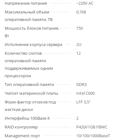
Напряжение питания
~220V AC
Максимальный объем
0,768
оперативной памяти, TB
Мощность блоков питания,
750
Вт
Исполнение корпуса сервера
2U
Количество слотов
12
оперативной памяти
поддерживаемых одним
процессором
Тип оперативной памяти
DDR3
Чипсет материнской платы
Intel C600
Форм-фактор отсеков под
LFF 3,5"
жесткие диски
Интерфейсы 10GBase-X
2
RAID контроллер
P420i/1GB FBWC
Management порт
10/100/1000BaseT