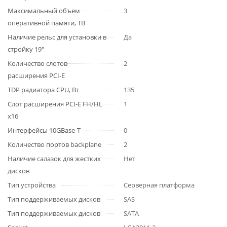
Максимальный объем
3
оперативной памяти, TB
Наличие рельс для установки в
Да
стройку 19"
Количество слотов
2
расширения PCI-E
TDP радиатора CPU, Вт
135
Слот расширения PCI-E FH/HL
1
x16
Интерфейсы 10GBase-T
0
Количество портов backplane
2
Наличие салазок для жестких
Нет
дисков
Тип устройства
Серверная платформа
Тип поддерживаемых дисков
SAS
Тип поддерживаемых дисков
SATA