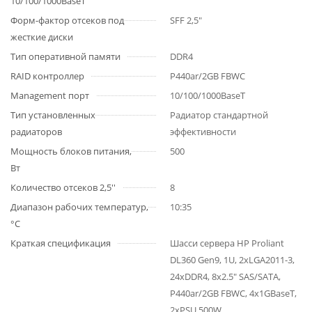
10/100/1000BaseT
Форм-фактор отсеков под
SFF 2,5"
жесткие диски
Тип оперативной памяти
DDR4
RAID контроллер
P440ar/2GB FBWC
Management порт
10/100/1000BaseT
Тип установленных
Радиатор стандартной
радиаторов
эффективности
Мощность блоков питания,
500
Вт
Количество отсеков 2,5''
8
Диапазон рабочих температур,
10:35
°C
Краткая спецификация
Шасси сервера HP Proliant
DL360 Gen9, 1U, 2xLGA2011-3,
24xDDR4, 8x2.5" SAS/SATA,
P440ar/2GB FBWC, 4x1GBaseT,
2xPSU 500W