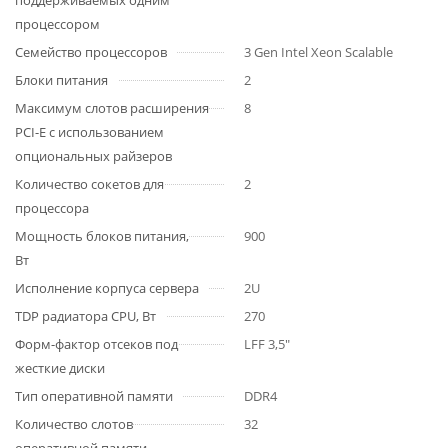
поддерживаемых одним
процессором
Семейство процессоров
3 Gen Intel Xeon Scalable
Блоки питания
2
Максимум слотов расширения
8
PCI-E с использованием
опциональных райзеров
Количество сокетов для
2
процессора
Мощность блоков питания,
900
Вт
Исполнение корпуса сервера
2U
TDP радиатора CPU, Вт
270
Форм-фактор отсеков под
LFF 3,5"
жесткие диски
Тип оперативной памяти
DDR4
Количество слотов
32