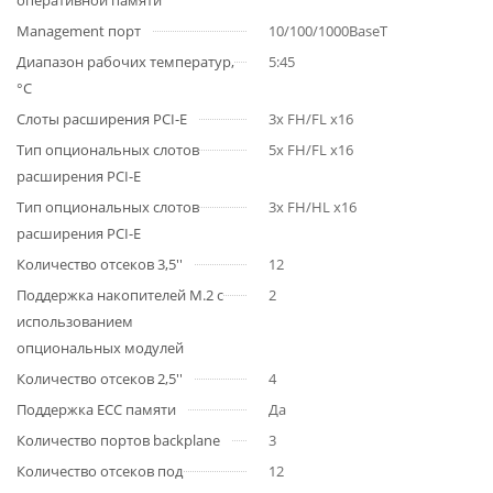
оперативной памяти
Management порт
10/100/1000BaseT
Диапазон рабочих температур,
5:45
°C
Слоты расширения PCI-E
3x FH/FL x16
Тип опциональных слотов
5x FH/FL x16
расширения PCI-E
Тип опциональных слотов
3x FH/HL x16
расширения PCI-E
Количество отсеков 3,5''
12
Поддержка накопителей M.2 с
2
использованием
опциональных модулей
Количество отсеков 2,5''
4
Поддержка ECC памяти
Да
Количество портов backplane
3
Количество отсеков под
12