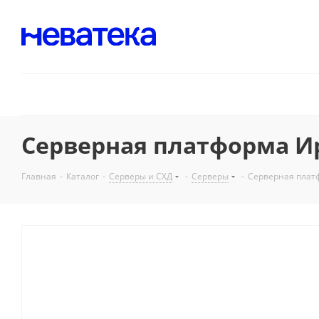
Серверная платформа Ири
Главная
-
Каталог
-
Серверы и СХД
-
Серверы
-
Серверная платф