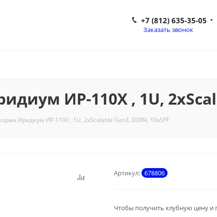
+7 (812) 635-35-05
Заказать звонок
диум ИР-110Х , 1U, 2xScala
орма Иридиум ИР-110Х , 1U, 2xScalable Gen3, DDR4, 10xSFF
Артикул:
678806
Чтобы получить клубную цену и 