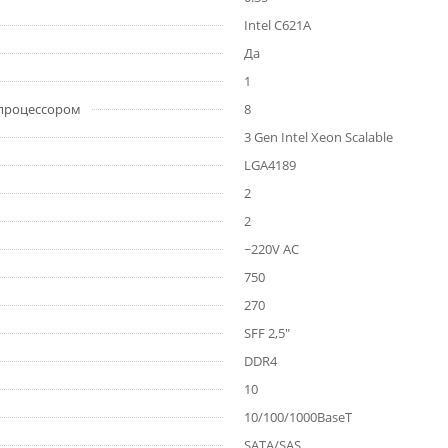
Intel C621A
Да
1
 процессором
8
3 Gen Intel Xeon Scalable
LGA4189
2
2
~220V AC
750
270
SFF 2,5"
DDR4
10
10/100/1000BaseT
SATA/SAS