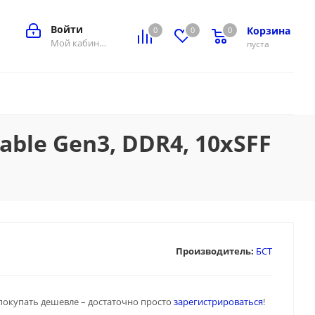
Войти
Корзина
0
0
0
0
Мой кабинет
пуста
ble Gen3, DDR4, 10xSFF
Производитель:
БСТ
покупать дешевле – достаточно просто
зарегистрироваться
!