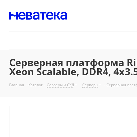
Серверная платформа Rik
Xeon Scalable, DDR4, 4x3
Главная
-
Каталог
-
Серверы и СХД
-
Серверы
-
Серверная платфо