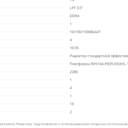
LFF 3,5"
DDR4
1
10/100/1000BaseT
4
10:35
Радиатор стандартной эффектив
Платформа RP6104-PB35-650HS, 1
2280
1
4
1
16
2
 каталоге Неватека, подготовлены с использованием открытых источников