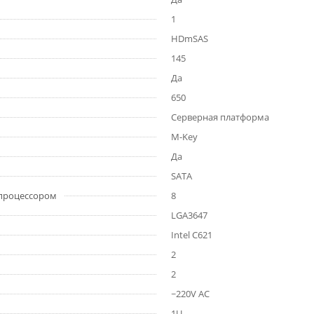
1
HDmSAS
145
Да
650
Серверная платформа
M-Key
Да
SATA
 процессором
8
LGA3647
Intel C621
2
2
~220V AC
1U