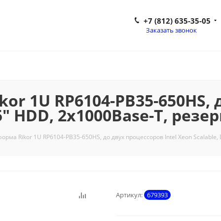
+7 (812) 635-35-05
Заказать звонок
or 1U RP6104-PB35-650HS, д
.5" HDD, 2x1000Base-T, рез
рма Rikor 1U RP6104-PB35-650HS, до двух процессоров Intel Xeon Scalable
Артикул:
679393