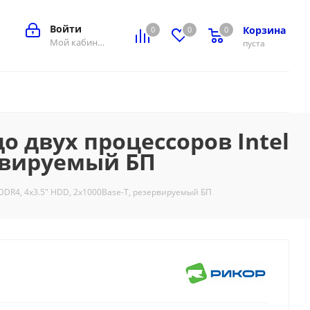
Войти
Корзина
0
0
0
0
Мой кабинет
пуста
о двух процессоров Intel
ервируемый БП
, DDR4, 4x3.5" HDD, 2x1000Base-T, резервируемый БП