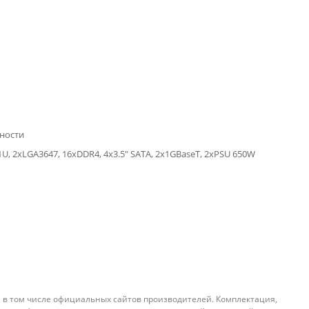
ности
U, 2xLGA3647, 16xDDR4, 4x3.5" SATA, 2x1GBaseT, 2xPSU 650W
, в том числе официальных сайтов производителей. Комплектация,