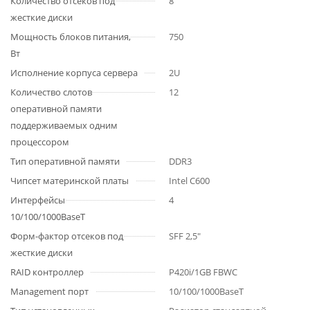
Количество отсеков под
8
жесткие диски
Мощность блоков питания,
750
Вт
Исполнение корпуса сервера
2U
Количество слотов
12
оперативной памяти
поддерживаемых одним
процессором
Тип оперативной памяти
DDR3
Чипсет материнской платы
Intel C600
Интерфейсы
4
10/100/1000BaseT
Форм-фактор отсеков под
SFF 2,5"
жесткие диски
RAID контроллер
P420i/1GB FBWC
Management порт
10/100/1000BaseT