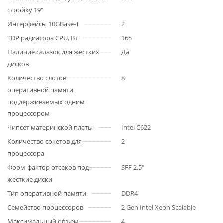
стройку 19"
Интерфейсы 10GBase-T
2
TDP радиатора CPU, Вт
165
Наличие салазок для жестких
Да
дисков
Количество слотов
8
оперативной памяти
поддерживаемых одним
процессором
Чипсет материнской платы
Intel C622
Количество сокетов для
2
процессора
Форм-фактор отсеков под
SFF 2,5"
жесткие диски
Тип оперативной памяти
DDR4
Семейство процессоров
2 Gen Intel Xeon Scalable
Максимальный объем
4