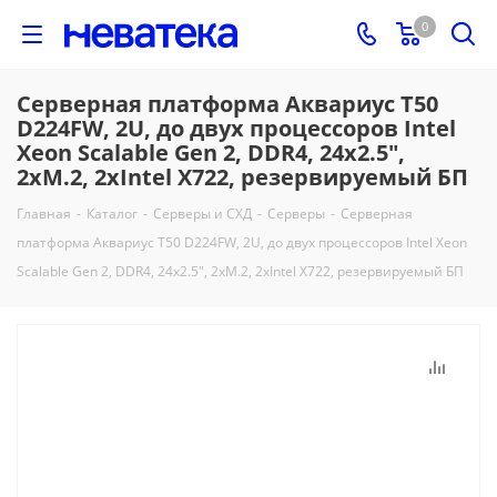
0
Серверная платформа Аквариус T50
D224FW, 2U, до двух процессоров Intel
Xeon Scalable Gen 2, DDR4, 24x2.5",
2xM.2, 2xIntel X722, резервируемый БП
Главная
-
Каталог
-
Серверы и СХД
-
Серверы
-
Серверная
платформа Аквариус T50 D224FW, 2U, до двух процессоров Intel Xeon
Scalable Gen 2, DDR4, 24x2.5", 2xM.2, 2xIntel X722, резервируемый БП