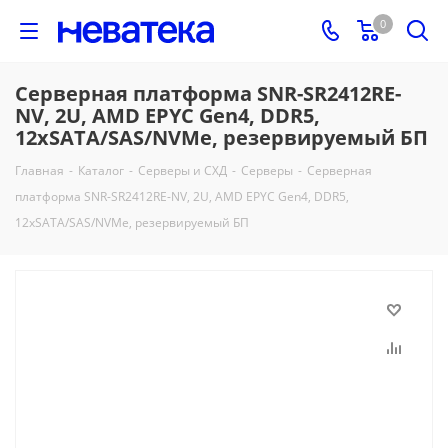
0
Серверная платформа SNR-SR2412RE-
NV, 2U, AMD EPYC Gen4, DDR5,
12xSATA/SAS/NVMe, резервируемый БП
Главная
-
Каталог
-
Серверы и СХД
-
Серверы
-
Серверная
платформа SNR-SR2412RE-NV, 2U, AMD EPYC Gen4, DDR5,
12xSATA/SAS/NVMe, резервируемый БП