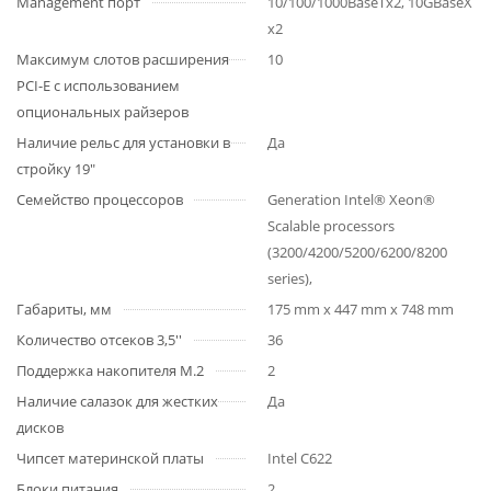
Management порт
10/100/1000BaseTx2, 10GBaseX
x2
Максимум слотов расширения
10
PCI-E с использованием
опциональных райзеров
Наличие рельс для установки в
Да
стройку 19"
Семейство процессоров
Generation Intel® Xeon®
Scalable processors
(3200/4200/5200/6200/8200
series),
Габариты, мм
175 mm x 447 mm x 748 mm
Количество отсеков 3,5''
36
Поддержка накопителя M.2
2
Наличие салазок для жестких
Да
дисков
Чипсет материнской платы
Intel C622
Блоки питания
2