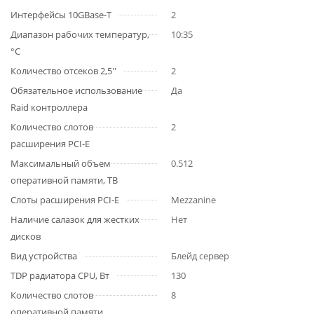
Интерфейсы 10GBase-T
2
Диапазон рабочих температур,
10:35
°C
Количество отсеков 2,5''
2
Обязательное использование
Да
Raid контроллера
Количество слотов
2
расширения PCI-E
Максимальный объем
0.512
оперативной памяти, TB
Слоты расширения PCI-E
Mezzanine
Наличие салазок для жестких
Нет
дисков
Вид устройства
Блейд сервер
TDP радиатора CPU, Вт
130
Количество слотов
8
оперативной памяти