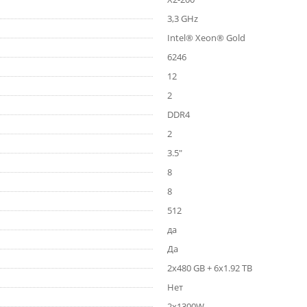
3,3 GHz
Intel® Xeon® Gold
6246
12
2
DDR4
2
3.5"
8
8
512
да
Да
2x480 GB + 6x1.92 TB
Нет
2х1300W