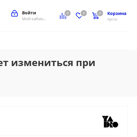
Войти
Корзина
0
0
0
0
Мой кабинет
пуста
ет измениться при