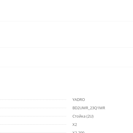
YADRO
BD2UMR_23Q1MR
Стойка (2U)
X2
X2-200