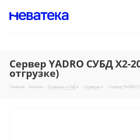
Сервер YADRO СУБД X2-2
отгрузке)
Главная
-
Каталог
-
Серверы и СХД
-
Серверы
-
Сервер YADRO СУ