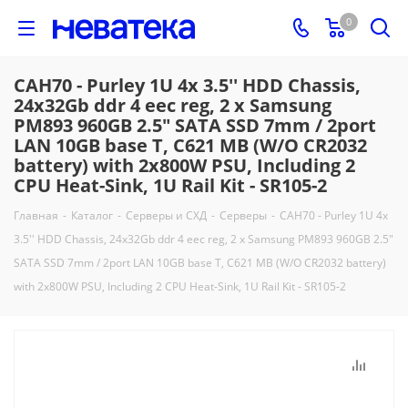
0
CAH70 - Purley 1U 4x 3.5'' HDD Chassis,
24x32Gb ddr 4 eec reg, 2 x Samsung
PM893 960GB 2.5" SATA SSD 7mm / 2port
LAN 10GB base T, C621 MB (W/O CR2032
battery) with 2x800W PSU, Including 2
CPU Heat-Sink, 1U Rail Kit - SR105-2
Главная
-
Каталог
-
Серверы и СХД
-
Серверы
-
CAH70 - Purley 1U 4x
3.5'' HDD Chassis, 24x32Gb ddr 4 eec reg, 2 x Samsung PM893 960GB 2.5"
SATA SSD 7mm / 2port LAN 10GB base T, C621 MB (W/O CR2032 battery)
with 2x800W PSU, Including 2 CPU Heat-Sink, 1U Rail Kit - SR105-2